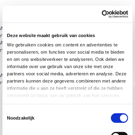
A rendering error occurred:
a.substring(...).replaceAll is
Deze website maakt gebruik van cookies
not a function
.
A rendering error occurred:
a.substring(...).replaceAll is
We gebruiken cookies om content en advertenties te
not a function
.
personaliseren, om functies voor social media te bieden
en om ons websiteverkeer te analyseren. Ook delen we
informatie over uw gebruik van onze site met onze
partners voor social media, adverteren en analyse. Deze
A rendering error occurred:
a.substring(...).replaceAll is
partners kunnen deze gegevens combineren met andere
not a function
.
informatie die u aan ze heeft verstrekt of die ze hebben
verzameld op basis van uw gebruik van hun services.
Toestemmingsselectie
Noodzakelijk