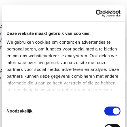
A rendering error occurred:
a.substring(...).replaceAll is
Deze website maakt gebruik van cookies
not a function
.
A rendering error occurred:
a.substring(...).replaceAll is
We gebruiken cookies om content en advertenties te
not a function
.
personaliseren, om functies voor social media te bieden
en om ons websiteverkeer te analyseren. Ook delen we
informatie over uw gebruik van onze site met onze
partners voor social media, adverteren en analyse. Deze
A rendering error occurred:
a.substring(...).replaceAll is
partners kunnen deze gegevens combineren met andere
not a function
.
informatie die u aan ze heeft verstrekt of die ze hebben
verzameld op basis van uw gebruik van hun services.
Toestemmingsselectie
Noodzakelijk